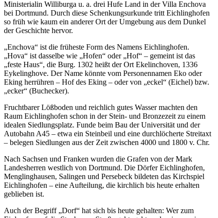
Ministerialin Williburga u. a. drei Hufe Land in der Villa Enchova
bei Dortmund. Durch diese Schenkungsurkunde tritt Eichlinghofen
so früh wie kaum ein anderer Ort der Umgebung aus dem Dunkel
der Geschichte hervor.
„Enchova“ ist die früheste Form des Namens Eichlinghofen.
„Hova“ ist dasselbe wie „Hofen“ oder „Hof“ – gemeint ist das
„feste Haus“, die Burg. 1302 heißt der Ort Ekelinchoven, 1336
Eykelinghove. Der Name könnte vom Personennamen Eko oder
Eking herrühren – Hof des Eking – oder von „eckel“ (Eichel) bzw.
„ecker“ (Buchecker).
Fruchtbarer Lößboden und reichlich gutes Wasser machten den
Raum Eichlinghofen schon in der Stein- und Bronzezeit zu einem
idealen Siedlungsplatz. Funde beim Bau der Universität und der
Autobahn A45 – etwa ein Steinbeil und eine durchlöcherte Streitaxt
– belegen Siedlungen aus der Zeit zwischen 4000 und 1800 v. Chr.
Nach Sachsen und Franken wurden die Grafen von der Mark
Landesherren westlich von Dortmund. Die Dörfer Eichlinghofen,
Menglinghausen, Salingen und Persebeck bildeten das Kirchspiel
Eichlinghofen – eine Aufteilung, die kirchlich bis heute erhalten
geblieben ist.
Auch der Begriff „Dorf“ hat sich bis heute gehalten: Wer zum