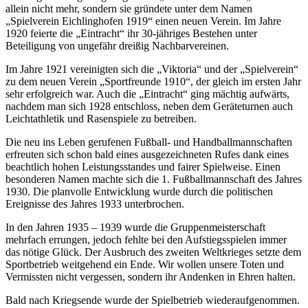
allein nicht mehr, sondern sie gründete unter dem Namen
„Spielverein Eichlinghofen 1919“ einen neuen Verein. Im Jahre
1920 feierte die „Eintracht“ ihr 30-jähriges Bestehen unter
Beteiligung von ungefähr dreißig Nachbarvereinen.
Im Jahre 1921 vereinigten sich die „Viktoria“ und der „Spielverein“
zu dem neuen Verein „Sportfreunde 1910“, der gleich im ersten Jahr
sehr erfolgreich war. Auch die „Eintracht“ ging mächtig aufwärts,
nachdem man sich 1928 entschloss, neben dem Geräteturnen auch
Leichtathletik und Rasenspiele zu betreiben.
Die neu ins Leben gerufenen Fußball- und Handballmannschaften
erfreuten sich schon bald eines ausgezeichneten Rufes dank eines
beachtlich hohen Leistungsstandes und fairer Spielweise. Einen
besonderen Namen machte sich die 1. Fußballmannschaft des Jahres
1930. Die planvolle Entwicklung wurde durch die politischen
Ereignisse des Jahres 1933 unterbrochen.
In den Jahren 1935 – 1939 wurde die Gruppenmeisterschaft
mehrfach errungen, jedoch fehlte bei den Aufstiegsspielen immer
das nötige Glück. Der Ausbruch des zweiten Weltkrieges setzte dem
Sportbetrieb weitgehend ein Ende. Wir wollen unsere Toten und
Vermissten nicht vergessen, sondern ihr Andenken in Ehren halten.
Bald nach Kriegsende wurde der Spielbetrieb wiederaufgenommen.