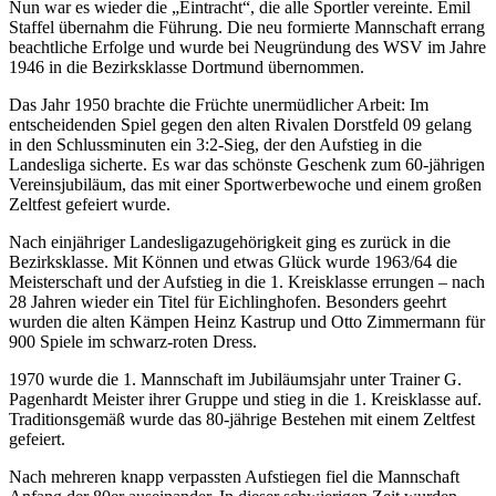
Nun war es wieder die „Eintracht“, die alle Sportler vereinte. Emil
Staffel übernahm die Führung. Die neu formierte Mannschaft errang
beachtliche Erfolge und wurde bei Neugründung des WSV im Jahre
1946 in die Bezirksklasse Dortmund übernommen.
Das Jahr 1950 brachte die Früchte unermüdlicher Arbeit: Im
entscheidenden Spiel gegen den alten Rivalen Dorstfeld 09 gelang
in den Schlussminuten ein 3:2-Sieg, der den Aufstieg in die
Landesliga sicherte. Es war das schönste Geschenk zum 60-jährigen
Vereinsjubiläum, das mit einer Sportwerbewoche und einem großen
Zeltfest gefeiert wurde.
Nach einjähriger Landesligazugehörigkeit ging es zurück in die
Bezirksklasse. Mit Können und etwas Glück wurde 1963/64 die
Meisterschaft und der Aufstieg in die 1. Kreisklasse errungen – nach
28 Jahren wieder ein Titel für Eichlinghofen. Besonders geehrt
wurden die alten Kämpen Heinz Kastrup und Otto Zimmermann für
900 Spiele im schwarz-roten Dress.
1970 wurde die 1. Mannschaft im Jubiläumsjahr unter Trainer G.
Pagenhardt Meister ihrer Gruppe und stieg in die 1. Kreisklasse auf.
Traditionsgemäß wurde das 80-jährige Bestehen mit einem Zeltfest
gefeiert.
Nach mehreren knapp verpassten Aufstiegen fiel die Mannschaft