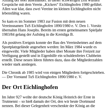
Anfang der 80er auseinander. In dieser schwierigen Zeit wurden
Gespräche mit dem Verein „Kickers“ Eichlinghofen 1980 geführt.
Allen war klar, dass zwei Vereine im kleinen Eichlinghofen nicht
lebensfähig waren.
So kam es im Sommer 1983 zur Fusion mit dem neuen
Vereinsnamen TuS Eichlinghofen 1890/1980 e. V. Den 1. Vorsitz
übernahm Hans Josephs. Bereits im ersten gemeinsamen Spieljahr
1983/84 gelang der Aufstieg in die Kreisliga B.
Als positives Ereignis konnte der Bau des Vereinsheimes auf dem
Sportplatzgelände angesehen werden: Im März 1984 wurde es
eingeweiht. Viele Mitglieder haben über Monate ihre Freizeit zur
Verfügung gestellt und in Eigenhilfe ein schuldenfreies Clubheim
erstellt. Diese neuen Ideen führten dazu, dass die Mitgliederzahlen
wieder stark anstiegen.
Die Chronik ab 1985 wird von einigen Mitgliedern fortgeschrieben.
— Der Vorstand TuS Eichlinghofen 1890/1980 e. V.
Der Ort Eichlinghofen
Im Jahre 927 weilte der deutsche König Heinrich der Erste in
Trutmenni – so hieß damals der Ort, den wir heute Dortmund
nennen. Bei dieser Gelegenheit verschenkte der König an die