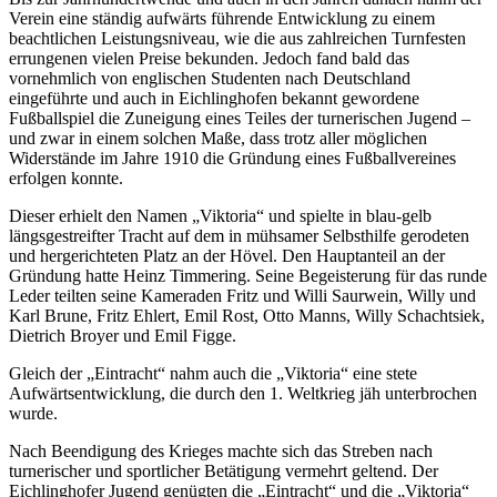
Verein eine ständig aufwärts führende Entwicklung zu einem
beachtlichen Leistungsniveau, wie die aus zahlreichen Turnfesten
errungenen vielen Preise bekunden. Jedoch fand bald das
vornehmlich von englischen Studenten nach Deutschland
eingeführte und auch in Eichlinghofen bekannt gewordene
Fußballspiel die Zuneigung eines Teiles der turnerischen Jugend –
und zwar in einem solchen Maße, dass trotz aller möglichen
Widerstände im Jahre 1910 die Gründung eines Fußballvereines
erfolgen konnte.
Dieser erhielt den Namen „Viktoria“ und spielte in blau-gelb
längsgestreifter Tracht auf dem in mühsamer Selbsthilfe gerodeten
und hergerichteten Platz an der Hövel. Den Hauptanteil an der
Gründung hatte Heinz Timmering. Seine Begeisterung für das runde
Leder teilten seine Kameraden Fritz und Willi Saurwein, Willy und
Karl Brune, Fritz Ehlert, Emil Rost, Otto Manns, Willy Schachtsiek,
Dietrich Broyer und Emil Figge.
Gleich der „Eintracht“ nahm auch die „Viktoria“ eine stete
Aufwärtsentwicklung, die durch den 1. Weltkrieg jäh unterbrochen
wurde.
Nach Beendigung des Krieges machte sich das Streben nach
turnerischer und sportlicher Betätigung vermehrt geltend. Der
Eichlinghofer Jugend genügten die „Eintracht“ und die „Viktoria“