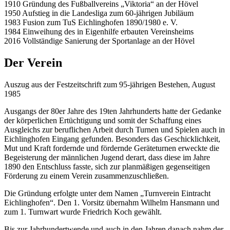
1910
Gründung des Fußballvereins „Viktoria“ an der Hövel
1950
Aufstieg in die Landesliga zum 60-jährigen Jubiläum
1983
Fusion zum TuS Eichlinghofen 1890/1980 e. V.
1984
Einweihung des in Eigenhilfe erbauten Vereinsheims
2016
Vollständige Sanierung der Sportanlage an der Hövel
Der Verein
Auszug aus der Festzeitschrift zum 95-jährigen Bestehen, August
1985
Ausgangs der 80er Jahre des 19ten Jahrhunderts hatte der Gedanke
der körperlichen Ertüchtigung und somit der Schaffung eines
Ausgleichs zur beruflichen Arbeit durch Turnen und Spielen auch in
Eichlinghofen Eingang gefunden. Besonders das Geschicklichkeit,
Mut und Kraft fordernde und fördernde Geräteturnen erweckte die
Begeisterung der männlichen Jugend derart, dass diese im Jahre
1890 den Entschluss fasste, sich zur planmäßigen gegenseitigen
Förderung zu einem Verein zusammenzuschließen.
Die Gründung erfolgte unter dem Namen „Turnverein Eintracht
Eichlinghofen“. Den 1. Vorsitz übernahm Wilhelm Hansmann und
zum 1. Turnwart wurde Friedrich Koch gewählt.
Bis zur Jahrhundertwende und auch in den Jahren danach nahm der